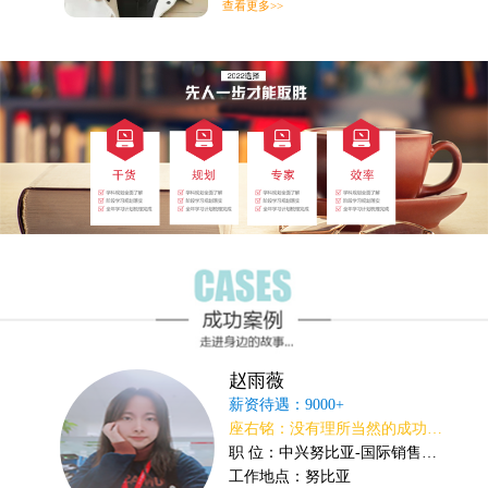
查看更多>>
高级讲师
技 能：就业指导、心理咨询、学生管理
经 验： 先后为2000余名网络通信等专业学生解决了工作问题，向万余名家长交上了满意的答卷
授课方向：主要负责讲授职业素养、职业礼仪、工作效能等课程
赵雨薇
薪资待遇：9000+
座右铭：没有理所当然的成功，也没有毫无道理的平庸。
职 位：中兴努比亚-国际销售部经理助理
工作地点：努比亚