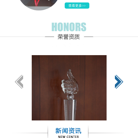
查看更多>>
赵雨薇
薪资待遇：9000+
座右铭：没有理所当然的成功，也没有毫无道理的平庸。
职 位：中兴努比亚-国际销售部经理助理
工作地点：努比亚
查看更多>>
余芳
薪资待遇：10万+/年
座右铭：不为失败找理由，要为成功找方法。
职 位：华信设计院湖北分公司-通信设计工程师
工作地点：湖北
查看更多>>
邓庆麒
薪资待遇：7000+