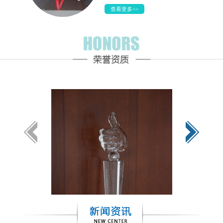
查看更多>>
赵雨薇
薪资待遇：9000+
座右铭：没有理所当然的成功，也没有毫无道理的平庸。
职 位：中兴努比亚-国际销售部经理助理
工作地点：努比亚
查看更多>>
余芳
薪资待遇：10万+/年
座右铭：不为失败找理由，要为成功找方法。
职 位：华信设计院湖北分公司-通信设计工程师
工作地点：湖北
查看更多>>
邓庆麒
薪资待遇：7000+