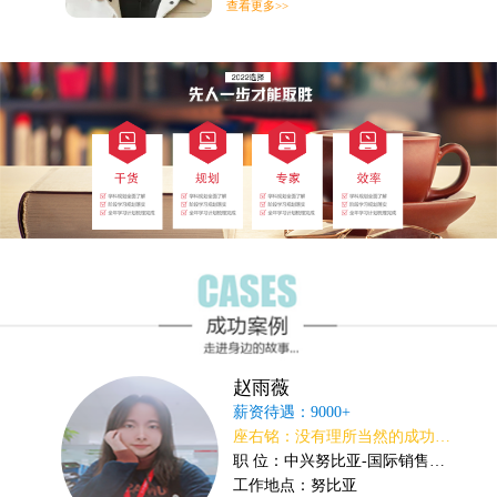
查看更多>>
高级讲师
技 能：就业指导、心理咨询、学生管理
经 验： 先后为2000余名网络通信等专业学生解决了工作问题，向万余名家长交上了满意的答卷
授课方向：主要负责讲授职业素养、职业礼仪、工作效能等课程
赵雨薇
薪资待遇：9000+
座右铭：没有理所当然的成功，也没有毫无道理的平庸。
职 位：中兴努比亚-国际销售部经理助理
工作地点：努比亚